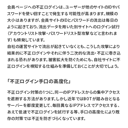
会員ページへの不正ログインは、ユーザーが他のサイトのIDやパ
スワードを使い回すことで発生する可能性が高まります。規模の
大小はありますが、会員サイトのIDとパスワードの流出は毎日の
ように起きており、流出データを用いた別サイトへのログイン試行
（アカウントリスト攻撃・パスワードリスト型攻撃などと言われま
す）も頻発しています。
自社の運営サイトで流出が起きていなくとも、こうした攻撃により
結果的に不正ログインやそれに伴う二次的な流出・不正に巻き込
まれる恐れがあります。被害拡大を防ぐためにも、自社サイトに不
正ログインを検知する仕組みを準備しておくことが大切でしょう。
「不正ログイン手口の高度化」
不正ログイン対策の1つに、同一のIPアドレスからの集中アクセス
を遮断する方法があります。しかし近年ではBOTが踏み台となる
サーバーを都度変更して、毎回異なるIPアドレスでアクセスする、
あえて低速で不正ログインを試行する等、手口の高度化により既
存の対策では不正を防ぎづらくなっています。