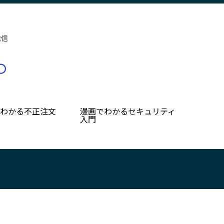
発信
でわかる不正注文
漫画でわかるセキュリティ
入門