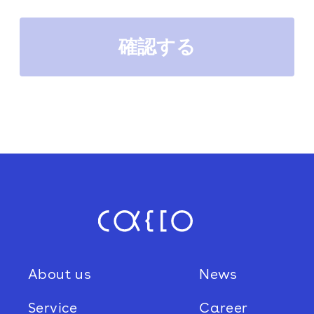
個人情報のご提供を頂けない場合には、
申込みは頂けません。
個人情報の提供について
当社は、本人の同意がある場合及び法令
に基づく場合などを除き、個人情報を第
三者に提供いたしません。
個人情報の委託について
当社は、個人情報の取扱いを第三者に委
託する場合には十分な個人情報保護の水
準を満たす者を選定し、契約等によって
About us
News
保護水準を担保いたします。
Service
Career