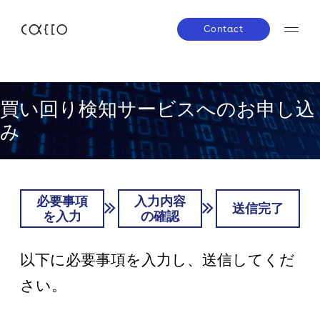
Contact
About us
買い回り検知サービスへのお申し込
み
Service
株主・投資家の皆さまへ
経営方針
業績ハイライト
Company
IRライブラリー
株式について
IRスケジュール
必要事項
入力内容
送信完了
を入力
の確認
IRニュース
IRお問い合わせ
電子公告
News
以下に必要事項を入力し、送信してくだ
免責事項
Career
さい。