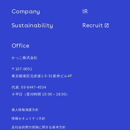
Company
IR
個人情報の開示等について
当社は、本人から保有個人データについ
Sustainability
Recruit
て利用目的の通知、開示、内容の訂正・
追加・削除、利用の停止、消去及び第三
Office
者への提供の停止の請求等があった場合
には、遅滞なく対応します。当社の開
かっこ株式会社
示・相談窓口責任者（TEL：03-6447-
〒107-0051
4534）までお申し出ください。
東京都港区元赤坂1-5-31新井ビル4F
代表: 03-6447-4534
かっこ株式会社
個人情報保護管理者 取締
※平日（受付時間 10:00～18:00）
役（コーポレートディビジョン 管掌）
個人情報保護方針
〒107-0051 東京都港区元赤坂1-5-31 新井
情報セキュリティ方針
ビル4階
反社会的勢力排除に関する基本方針