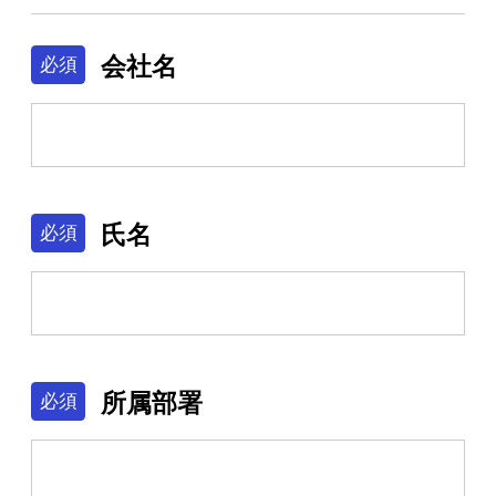
IR
会社名
必須
株主・投資家の皆さまへ
経営方針
業績ハイライト
氏名
IRライブラリー
必須
株式について
IRスケジュール
IRニュース
所属部署
必須
IRお問い合わせ
電子公告