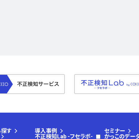
ら探す
導入事例
セミナー
不正検知Lab -フセラボ-
かっこのデー