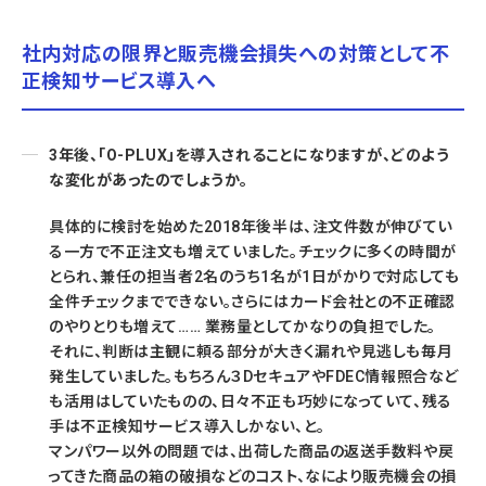
社内対応の限界と販売機会損失への対策として不
正検知サービス導入へ
3年後、「O-PLUX」を導入されることになりますが、どのよう
な変化があったのでしょうか。
具体的に検討を始めた2018年後半は、注文件数が伸びてい
る一方で不正注文も増えていました。チェックに多くの時間が
とられ、兼任の担当者2名のうち1名が1日がかりで対応しても
全件チェックまでできない。さらにはカード会社との不正確認
のやりとりも増えて…… 業務量としてかなりの負担でした。
それに、判断は主観に頼る部分が大きく漏れや見逃しも毎月
発生していました。もちろん３DセキュアやFDEC情報照合など
も活用はしていたものの、日々不正も巧妙になっていて、残る
手は不正検知サービス導入しかない、と。
マンパワー以外の問題では、出荷した商品の返送手数料や戻
ってきた商品の箱の破損などのコスト、なにより販売機会の損