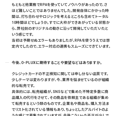
もともと他業務でRPAを使っていてノウハウがあったので、さ
ほど難しいことではありませんでした。開発自体にかかった時
間は、打ち合わせやロジックを考えるところも含めてトータル
10時間ほどでしょうか。すでに大枠ができあがっている状態か
ら、弊社側のオリジナルの動きに沿って開発していただいたと
いう感じです。
当初は予期せぬエラーもありましたが、RPAを使ううえでは想
定内でしたので、エラー対応の連携もスムーズにできています。
今後、O-PLUXに期待することや要望などはありますか。
クレジットカードの不正検知に関しては申し分ない品質です。
少しテーマは変わりますが、今、業界を悩ませているのが組織
的な転売です。
具体的には、転売組織が、SNSなどで集めた不特定多数に商
品購入の代行をさせて、その商品を依頼主である組織が集め
て転売するという類のものです。企業名や商品名、購入方法ま
でリスト化されている情報もあり、ちょっとしたアルバイトのよ
うな感じで募集されていますが、今後こういった不正が少しで