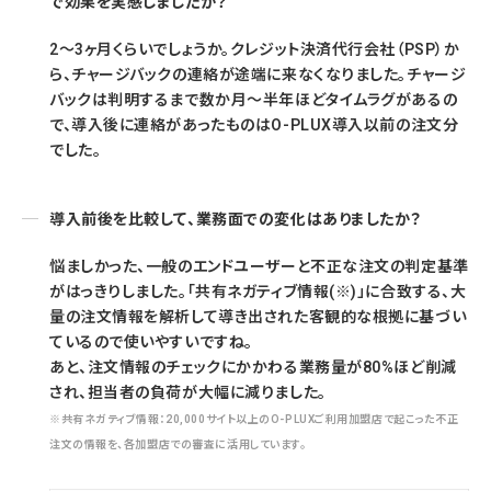
で効果を実感しましたか？
2～3ヶ月くらいでしょうか。クレジット決済代行会社（PSP）か
ら、チャージバックの連絡が途端に来なくなりました。チャージ
バックは判明するまで数か月～半年ほどタイムラグがあるの
で、導入後に連絡があったものはO-PLUX導入以前の注文分
でした。
導入前後を比較して、業務面での変化はありましたか？
悩ましかった、一般のエンドユーザーと不正な注文の判定基準
がはっきりしました。「共有ネガティブ情報(※)」に合致する、大
量の注文情報を解析して導き出された客観的な根拠に基づい
ているので使いやすいですね。
あと、注文情報のチェックにかかわる業務量が80%ほど削減
され、担当者の負荷が大幅に減りました。
※共有ネガティブ情報：20,000サイト以上のO-PLUXご利用加盟店で起こった不正
注文の情報を、各加盟店での審査に活用しています。