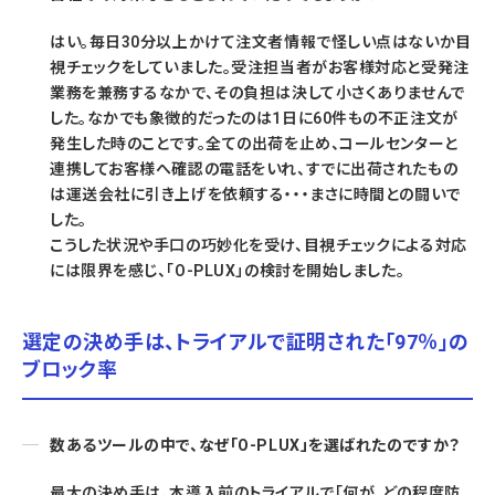
はい。毎日30分以上かけて注文者情報で怪しい点はないか目
視チェックをしていました。受注担当者がお客様対応と受発注
業務を兼務するなかで、その負担は決して小さくありませんで
した。なかでも象徴的だったのは1日に60件もの不正注文が
発生した時のことです。全ての出荷を止め、コールセンターと
連携してお客様へ確認の電話をいれ、すでに出荷されたもの
は運送会社に引き上げを依頼する・・・まさに時間との闘いで
した。
こうした状況や手口の巧妙化を受け、目視チェックによる対応
には限界を感じ、「O-PLUX」の検討を開始しました。
選定の決め手は、トライアルで証明された「97％」の
ブロック率
数あるツールの中で、なぜ「O-PLUX」を選ばれたのですか？
最大の決め手は、本導入前のトライアルで「何が、どの程度防