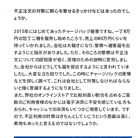
不正注文の対策に関心を寄せるきっかけなどはあったのでし
ょうか。
2015年にはじめてあったチャージバック被害ですね。一丁8万
円の包丁二種を販売し始めたころで、売上の80万円くらいを
持っていかれました。会社は大騒ぎになり、警察へ被害届を出
すようにと指示がありました。ただ、そのころの警察は不正注
文についての認知度が低く、受理のための説明に苦労しまし
た。会社からはどうしても届を提出するようにと言われていま
したし、大変な立ち回りでした。この時にチャージバックの実情
などを詳しく調べて、これは会社として対策しなければならな
いと強く意識するようになりました。
また、弊社のオンラインストアで比較的高い割合を占めるご高
齢のご利用者様のなかには電子決済に不安を感じている方も
おられ、キャッシュでの決済もいくつかご用意しています。 です
ので、不正利用の対策はきちんとしていこうという意識は高く、
素地もあったと言えるのではないでしょうか。