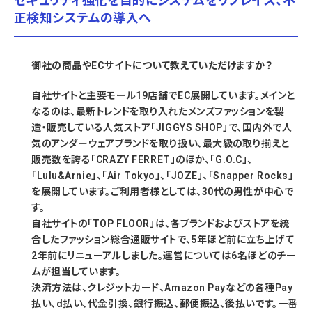
セキュリティ強化を目的にシステムをリプレイス、不
正検知システムの導入へ
御社の商品やECサイトについて教えていただけますか？
自社サイトと主要モール19店舗でEC展開しています。メインと
なるのは、最新トレンドを取り入れたメンズファッションを製
造・販売している人気ストア「JIGGYS SHOP」で、国内外で人
気のアンダーウェアブランドを取り扱い、最大級の取り揃えと
販売数を誇る「CRAZY FERRET」のほか、「G.O.C」、
「Lulu&Arnie」、「Air Tokyo」、「JOZE」、「Snapper Rocks」
を展開しています。ご利用者様としては、30代の男性が中心で
す。
自社サイトの「TOP FLOOR」は、各ブランドおよびストアを統
合したファッション総合通販サイトで、5年ほど前に立ち上げて
2年前にリニューアルしました。運営については6名ほどのチー
ムが担当しています。
決済方法は、クレジットカード、Amazon Payなどの各種Pay
払い、d払い、代金引換、銀行振込、郵便振込、後払いです。一番