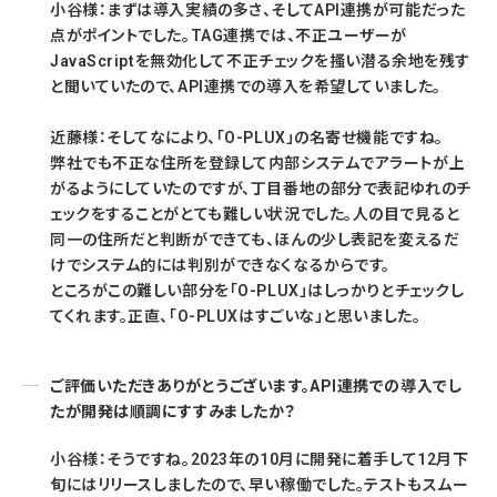
小谷様：まずは導入実績の多さ、そしてAPI連携が可能だった
点がポイントでした。TAG連携では、不正ユーザーが
JavaScriptを無効化して不正チェックを搔い潜る余地を残す
と聞いていたので、API連携での導入を希望していました。
近藤様：そしてなにより、「O-PLUX」の名寄せ機能ですね。
弊社でも不正な住所を登録して内部システムでアラートが上
がるようにしていたのですが、丁目番地の部分で表記ゆれのチ
ェックをすることがとても難しい状況でした。人の目で見ると
同一の住所だと判断ができても、ほんの少し表記を変えるだ
けでシステム的には判別ができなくなるからです。
ところがこの難しい部分を「O-PLUX」はしっかりとチェックし
てくれます。正直、「O-PLUXはすごいな」と思いました。
ご評価いただきありがとうございます。API連携での導入でし
たが開発は順調にすすみましたか？
小谷様：そうですね。2023年の10月に開発に着手して12月下
旬にはリリースしましたので、早い稼働でした。テストもスムー